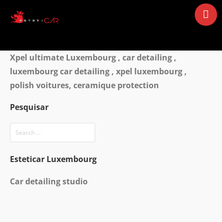
Accueil
Xpel ultimate Luxembourg , car detailing ,
qui sommes nous ??
luxembourg car detailing , xpel luxembourg ,
Services
polish voitures, ceramique protection
Gallerie
Pesquisar
videos
contact
Esteticar Luxembourg
Car detailing studio