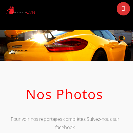
Accueil
qui sommes nous ??
Services
Gallerie
videos
contact
Nos Photos
Pour voir nos reportages complètes Suivez-nous sur
facebook