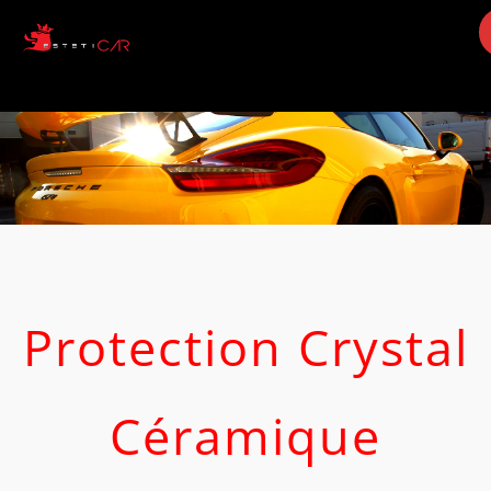
Accueil
qui sommes nous ??
Services
Gallerie
videos
contact
Protection Crystal
Céramique